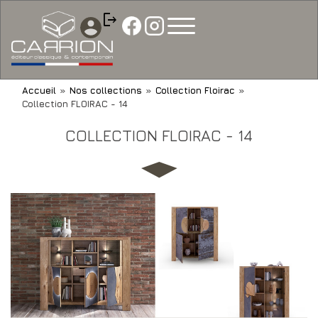
Aller
Panneau de gestion des cookies
logout
au
contenu
principal
YOU
Accueil
»
Nos collections
»
Collection Floirac
»
Collection FLOIRAC - 14
ARE
HERE
COLLECTION FLOIRAC - 14