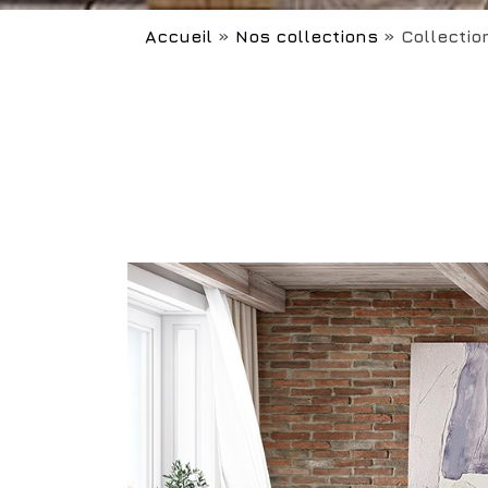
Accueil
»
Nos collections
»
Collectio
YOU
ARE
HERE