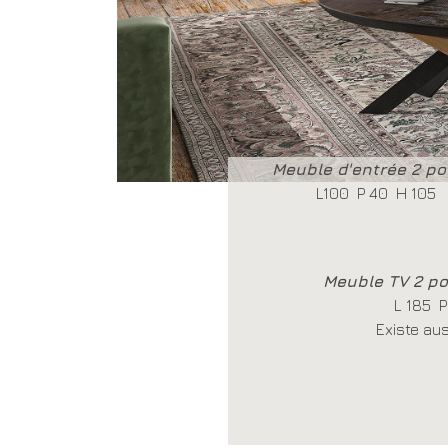
Meuble d'entrée 2 po
L100 P 40 H 105
Meuble TV 2 po
L 185 P
Existe aus