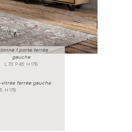
lonne 1 porte ferrée
gauche
L 73 P 45 H 178
-vitrée ferrée gauche
45 H 178