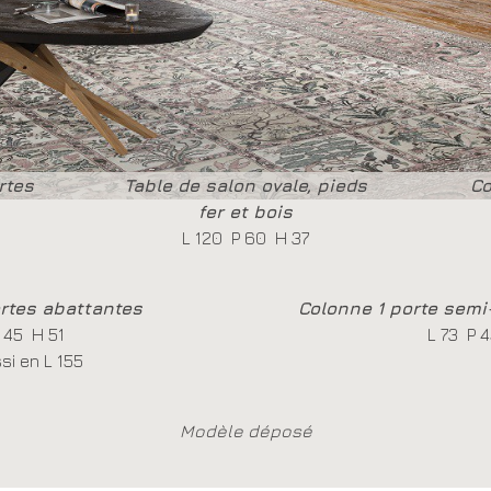
rtes
Table de salon ovale, pieds
Co
fer et bois
L 120 P 60 H 37
rtes abattantes
Colonne 1 porte semi
 45 H 51
L 73 P 
si en L 155
Modèle déposé