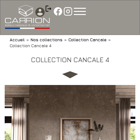
Aller
Panneau de gestion des cookies
logout
au
contenu
principal
YOU
Accueil
»
Nos collections
»
Collection Cancale
»
Collection Cancale 4
ARE
HERE
COLLECTION CANCALE 4